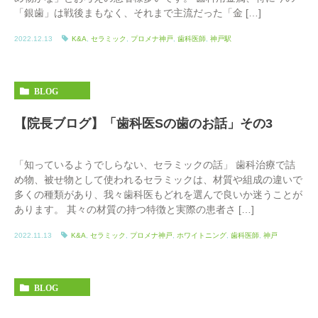
「銀歯」は戦後まもなく、それまで主流だった「金 […]
2022.12.13
K&A
,
セラミック
,
プロメナ神戸
,
歯科医師
,
神戸駅
BLOG
【院長ブログ】「歯科医Sの歯のお話」その3
「知っているようでしらない、セラミックの話」 歯科治療で詰
め物、被せ物として使われるセラミックは、材質や組成の違いで
多くの種類があり、我々歯科医もどれを選んで良いか迷うことが
あります。 其々の材質の持つ特徴と実際の患者さ […]
2022.11.13
K&A
,
セラミック
,
プロメナ神戸
,
ホワイトニング
,
歯科医師
,
神戸
BLOG